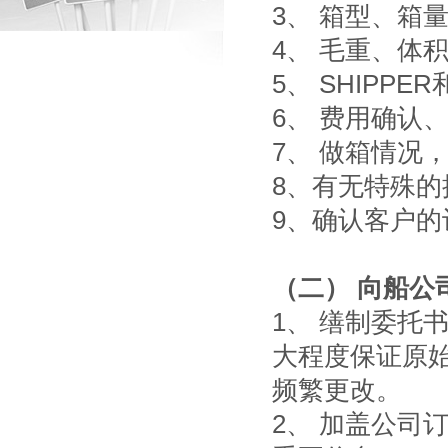
3、 箱型、箱
4、 毛重、体
5、 SHIPPER
6、 费用确认
7、 做箱情况
8、有无特殊的
9、确认客户
（二） 向船公
1、 缮制委托
大程度保证原
频繁更改。
2、 加盖公司